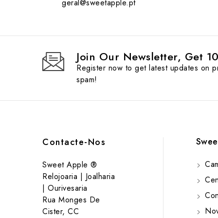
geral@sweetapple.pt
Join Our Newsletter, Get 1
Register now to get latest updates on 
spam!
Swee
Contacte-Nos
Cam
Sweet Apple ®
Relojoaria | Joalharia
Cent
| Ourivesaria
Cont
Rua Monges De
Nov
Cister, CC