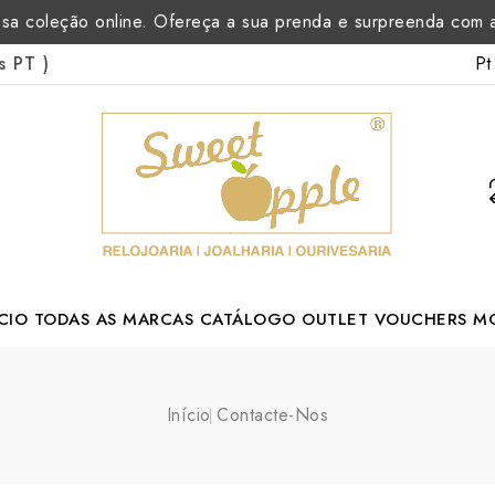
sa coleção online. Ofereça a sua prenda e surpreenda com
Pt
as PT
)
CIO
TODAS AS MARCAS
CATÁLOGO
OUTLET
VOUCHERS
M
Margarida Romão Portuguese Designer
Início
Contacte-Nos