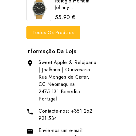
Relógio Homem
Johnny...
55,90 €
Todos Os Produtos
Informação Da Loja
Sweet Apple ® Relojoaria

| Joalharia | Ourivesaria
Rua Monges de Cister,
CC Neomaquina
2475-131 Benedita
Portugal
Contacte-nos:
+351 262

921 534
Envie-nos um e-mail:
