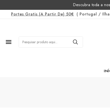
Descubra toda a nos
Portes Gratis
(a Partir De)
50€
(
Portugal
/
Ilh

INÍ