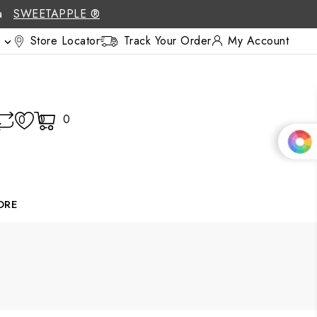
 a
SWEETAPPLE ®
Store Locator
Track Your Order
My Account

0
0
0
ORE