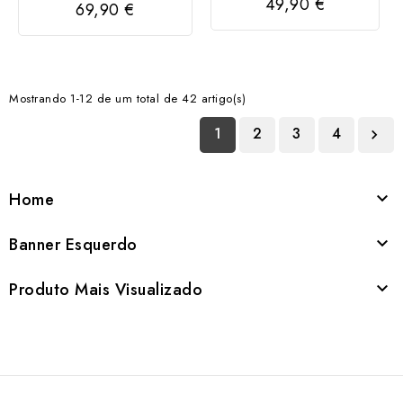
49,90 €
69,90 €
PRATA
Mostrando 1-12 de um total de 42 artigo(s)
1
2
3
4

Home

Banner Esquerdo

Produto Mais Visualizado
