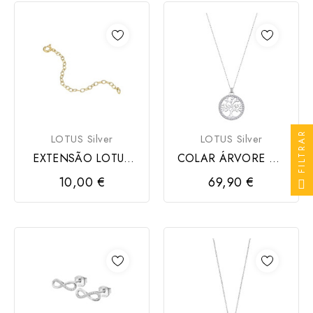
FILTRAR
LOTUS Silver
LOTUS Silver
EXTENSÃO LOTUS
COLAR ÁRVORE DA
SILVER
VIDA LOTUS SILVER
10,00 €
69,90 €
PRATA