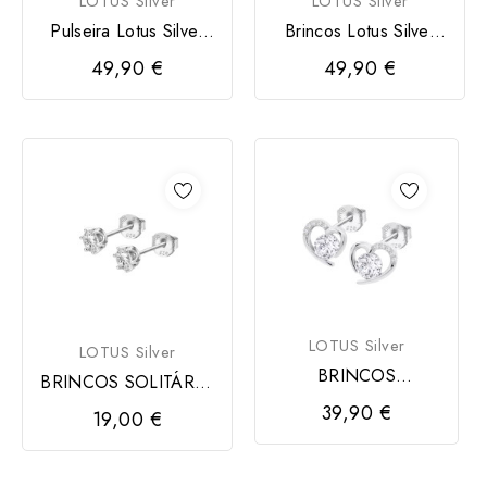
LOTUS Silver
LOTUS Silver
Pulseira Lotus Silver
Brincos Lotus Silver
Mulher
Mulher
49,90 €
49,90 €
LOTUS Silver
LOTUS Silver
BRINCOS
BRINCOS SOLITÁRIO
CORAÇÃO LOTUS
LOTUS SILVER
39,90 €
19,00 €
SILVER