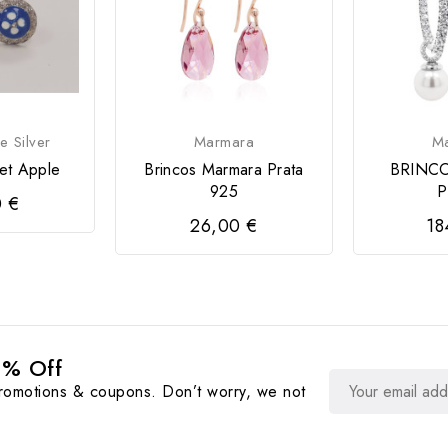
e Silver
Marmara
M
et Apple
Brincos Marmara Prata
BRINCO
925
P
0 €
26,00 €
18
0% Off
promotions & coupons. Don’t worry, we not