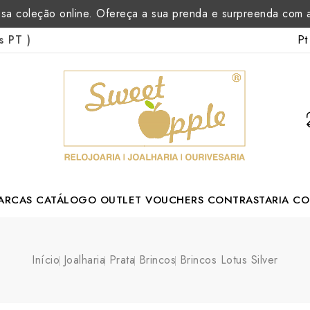
sa coleção online. Ofereça a sua prenda e surpreenda com
Pt
as PT
)
ARCAS
CATÁLOGO
OUTLET
VOUCHERS
CONTRASTARIA
CO
rtuguese Designer
Início
Joalharia
Prata
Brincos
Brincos Lotus Silver