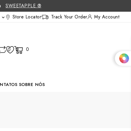
 a
SWEETAPPLE ®
Store Locator
Track Your Order
My Account

0
0
0
NTATOS
SOBRE NÓS