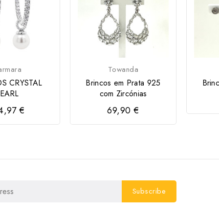
armara
Towanda
S CRYSTAL
Brincos em Prata 925
Brin
EARL
com Zircónias
4,97 €
69,90 €