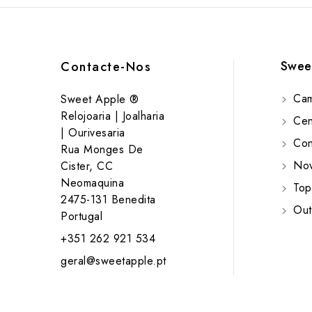
Swee
Contacte-Nos
Cam
Sweet Apple ®
Relojoaria | Joalharia
Cent
| Ourivesaria
Cont
Rua Monges De
Nov
Cister, CC
Neomaquina
Top
2475-131 Benedita
Out
Portugal
+351 262 921 534
geral@sweetapple.pt