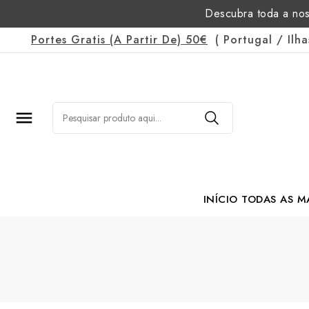
Descubra toda a nos
Portes Gratis
(a Partir De)
50€
(
Portugal
/
Ilh

INÍCIO
TODAS AS M
Margarida Romão Po