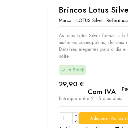
Brincos Lotus Silv
Marca :
LOTUS Silver
Referência
As joias Lotus Silver formam a li
mulheres cosmopolitas, de alma 
Detalhes elegantes para o dia e
noite.
In Stock
check
29,90 €
Com IVA
Entregue entre 2 - 5 dias úteis

Adicionar Ao Carr