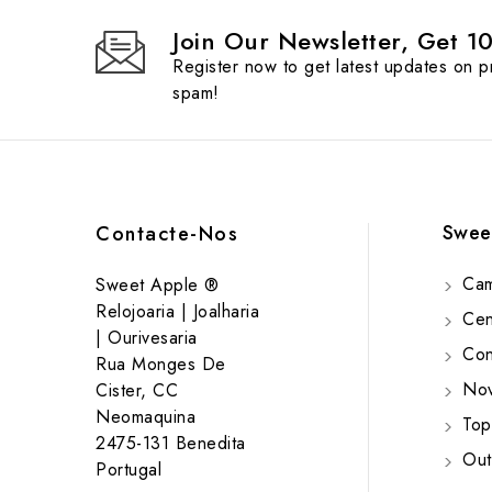
Join Our Newsletter, Get 1
Register now to get latest updates on 
spam!
Swee
Contacte-Nos
Cam
Sweet Apple ®
Relojoaria | Joalharia
Cent
| Ourivesaria
Cont
Rua Monges De
Nov
Cister, CC
Neomaquina
Top
2475-131 Benedita
Out
Portugal