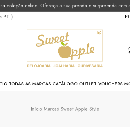
sa coleção online. Ofereça a sua prenda e surpreenda com
Pt
as PT
)
CIO
TODAS AS MARCAS
CATÁLOGO
OUTLET
VOUCHERS
M
Margarida Romão Portuguese Designer
Início
Marcas
Sweet Apple Style