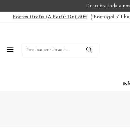
Descubra toda a nos
Portes Gratis
(a Partir De)
50€
(
Portugal
/
Ilh

INÍ