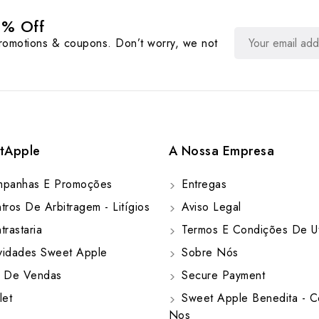
0% Off
promotions & coupons. Don’t worry, we not
tApple
A Nossa Empresa
panhas E Promoções
Entregas
ros De Arbitragem - Litígios
Aviso Legal
rastaria
Termos E Condições De Ut
idades Sweet Apple
Sobre Nós
 De Vendas
Secure Payment
let
Sweet Apple Benedita - C
Nos