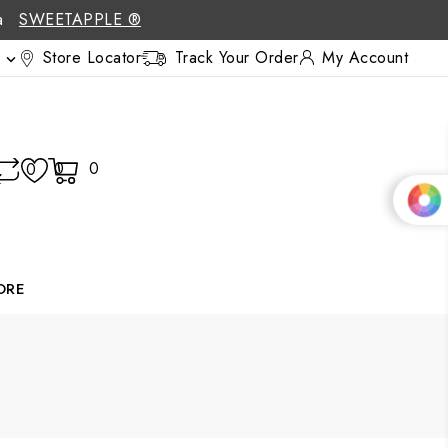
 a
SWEETAPPLE ®
Store Locator
Track Your Order
My Account

0
0
0
ORE