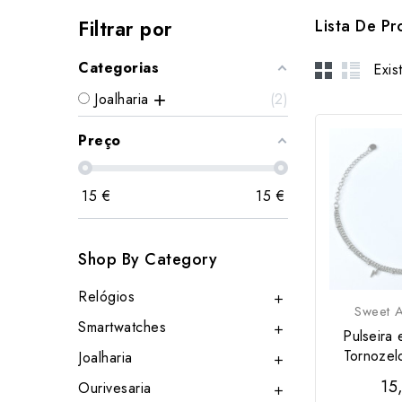
Filtrar por
Lista De P
Categorias
Exis
Joalharia
2
Preço
15
€
15
€
Shop By Category
Relógios

Sweet A
Smartwatches

Pulseira
Tornozel
Joalharia

15
Ourivesaria
