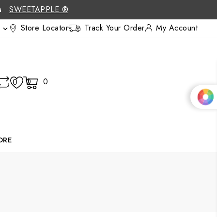
 a
SWEETAPPLE ®
Store Locator
Track Your Order
My Account

0
0
0
ORE