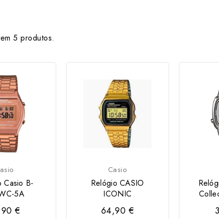
tem 5 produtos.
asio
Casio
o Casio B-
Relógio CASIO
Relóg
WC-5A
ICONIC
Colle
,90 €
64,90 €