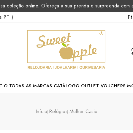
sa coleção online. Ofereça a sua prenda e surpreenda com
Pt
as PT
)
CIO
TODAS AS MARCAS
CATÁLOGO
OUTLET
VOUCHERS
M
Margarida Romão Portuguese Designer
Início
Relógios
Mulher
Casio