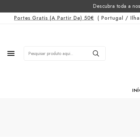
Descubra toda a nos
Portes Gratis
(a Partir De)
50€
(
Portugal
/
Ilh

INÍ