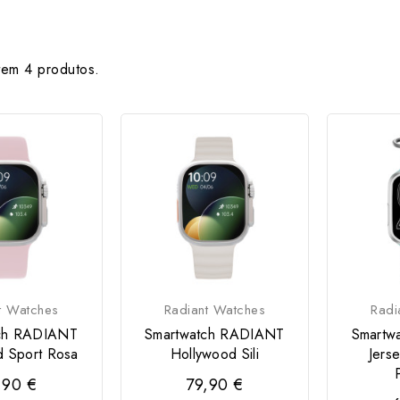
tem 4 produtos.
t Watches
Radiant Watches
Radi
tch RADIANT
Smartwatch RADIANT
Smartw
d Sport Rosa
Hollywood Sili
Jers
,90 €
79,90 €