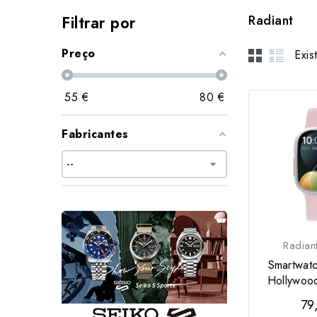
Filtrar por
Radiant
Preço
Exis
55
€
80
€
Fabricantes
Radian
Smartwa
Hollywoo
79