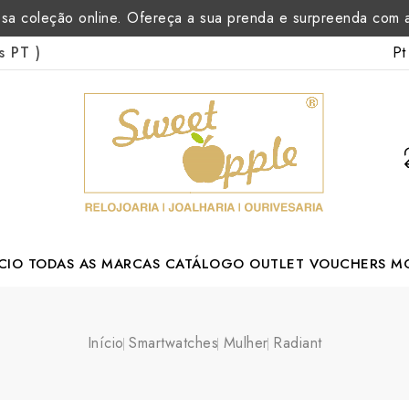
sa coleção online. Ofereça a sua prenda e surpreenda com
Pt
as PT
)
CIO
TODAS AS MARCAS
CATÁLOGO
OUTLET
VOUCHERS
M
Margarida Romão Portuguese Designer
Início
Smartwatches
Mulher
Radiant