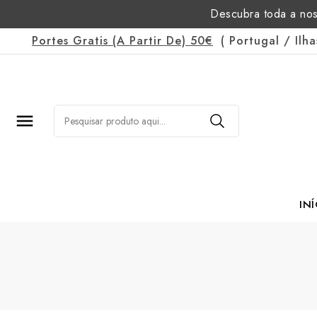
Descubra toda a nos
Portes Gratis
(a Partir De)
50€
(
Portugal
/
Ilh

INÍ