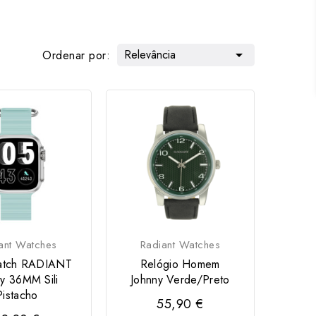
Relevância

Ordenar por:
ant Watches
Radiant Watches
atch RADIANT
Relógio Homem
ey 36MM Sili
Johnny Verde/Preto
Pistacho
55,90 €