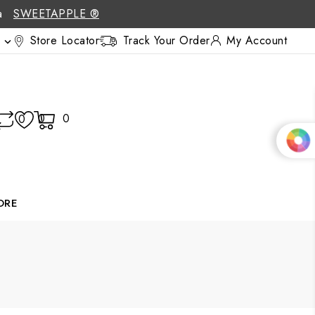
 a
SWEETAPPLE ®
Store Locator
Track Your Order
My Account

0
0
0
ORE