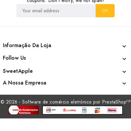
coupons. Don’t worry, we not spam!
Informação Da Loja

Follow Us

SweetApple

A Nossa Empresa

cp
© 2026 - Software de comércio eletrónico por PrestaShop