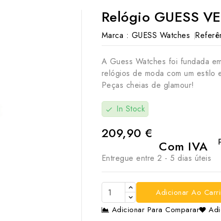
Relógio GUESS V
Marca :
GUESS Watches
Referên
A Guess Watches foi fundada em
relógios de moda com um estilo e
Peças cheias de glamour!
In Stock
check
209,90 €
Com IVA
Entregue entre 2 - 5 dias úteis
Adicionar Ao Carr

Adicionar Para Comparar
Adi