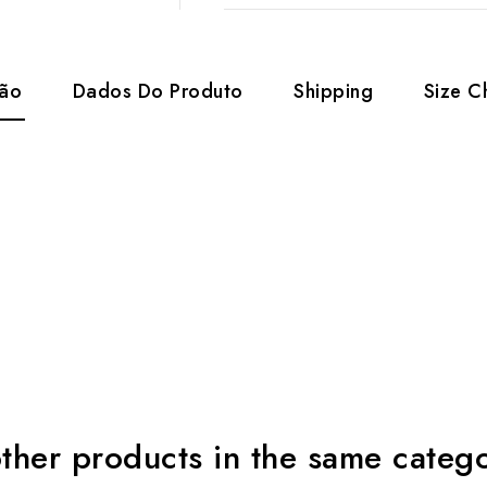
ção
Dados Do Produto
Shipping
Size C
ther products in the same categ