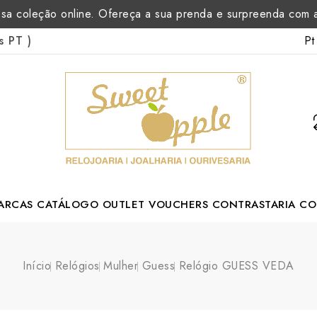
sa coleção online. Ofereça a sua prenda e surpreenda com
Pt
as PT
)
ARCAS
CATÁLOGO
OUTLET
VOUCHERS
CONTRASTARIA
CO
rtuguese Designer
Início
Relógios
Mulher
Guess
Relógio GUESS VEDA