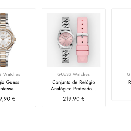
S Watches
GUESS Watches
G
gio Guess
Conjunto de Relógio
R
ntessa
Analógico Prateado...
9,90 €
219,90 €