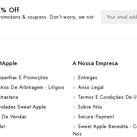
0% Off
promotions & coupons. Don’t worry, we not
tApple
A Nossa Empresa
panhas E Promoções
Entregas
ros De Arbitragem - Litígios
Aviso Legal
rastaria
Termos E Condições De Ut
idades Sweet Apple
Sobre Nós
 De Vendas
Secure Payment
let
Sweet Apple Benedita - C
Nos