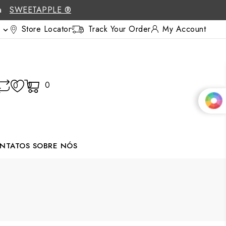
 a
SWEETAPPLE ®
Store Locator
Track Your Order
My Account

0
0
0
NTATOS
SOBRE NÓS