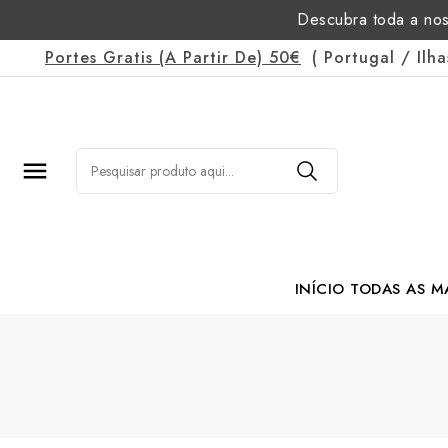
Descubra toda a nos
Portes Gratis
(a Partir De)
50€
(
Portugal
/
Ilh

INÍCIO
TODAS AS M
Margarida Romão Po