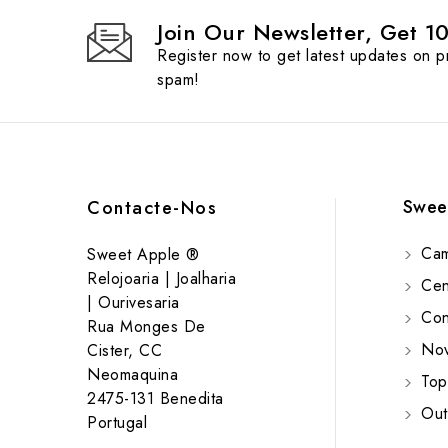
Join Our Newsletter, Get 1
Register now to get latest updates on 
spam!
Swee
Contacte-Nos
Cam
Sweet Apple ®
Relojoaria | Joalharia
Cent
| Ourivesaria
Cont
Rua Monges De
Nov
Cister, CC
Neomaquina
Top
2475-131 Benedita
Out
Portugal