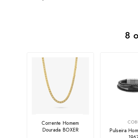
8 o
CO8
Corrente Homem
Dourada BOXER
Pulseira Ho
196