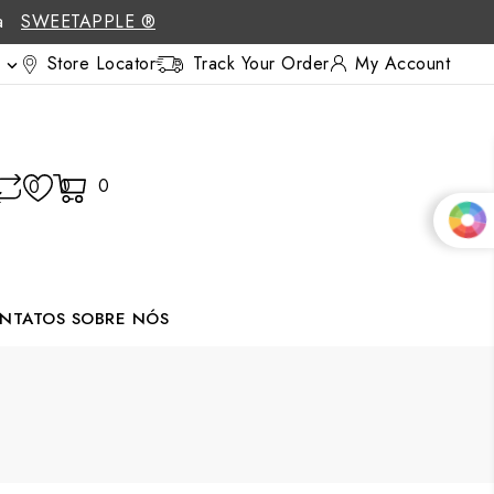
 a
SWEETAPPLE ®
Store Locator
Track Your Order
My Account

0
0
0
NTATOS
SOBRE NÓS