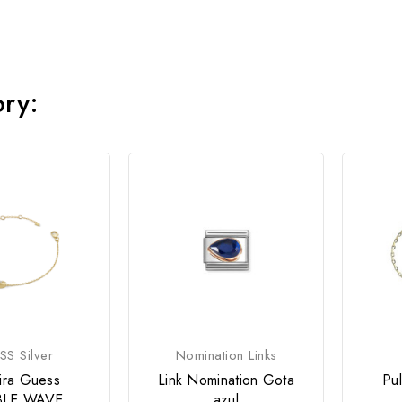
ory:
S Silver
Nomination Links
ira Guess
Link Nomination Gota
Pu
LE WAVE
azul