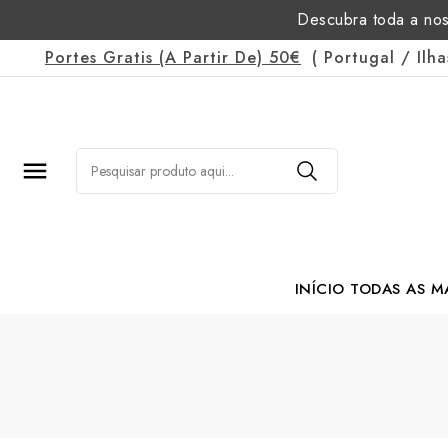
Descubra toda a nos
Portes Gratis
(a Partir De)
50€
(
Portugal
/
Ilh

INÍCIO
TODAS AS M
Margarida Romão Po