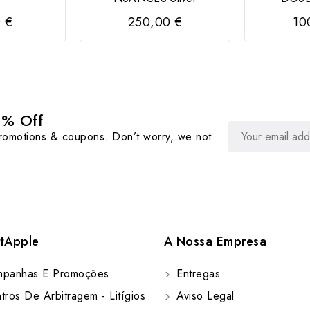
0 €
250,00 €
10
0% Off
promotions & coupons. Don’t worry, we not
tApple
A Nossa Empresa
panhas E Promoções
Entregas
ros De Arbitragem - Litígios
Aviso Legal