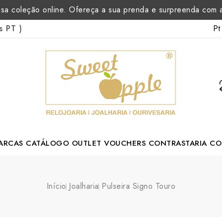
sa coleção online. Ofereça a sua prenda e surpreenda com
Pt
as PT
)
ARCAS
CATÁLOGO
OUTLET
VOUCHERS
CONTRASTARIA
CO
rtuguese Designer
Início
Joalharia
Pulseira Signo Touro