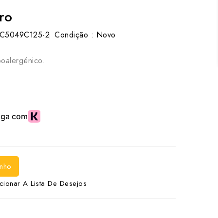
ro
C5049C125-2
Condição :
Novo
poalergénico.
inho
cionar A Lista De Desejos