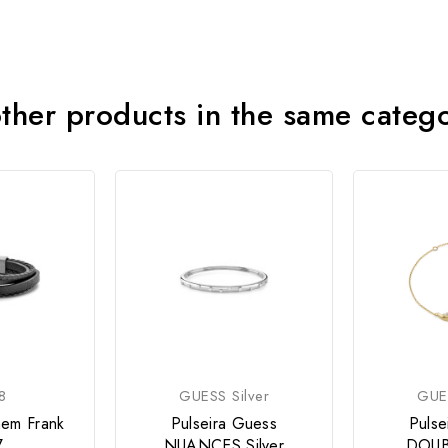
ther products in the same categ
8
GUESS Silver
GUES
mem Frank
Pulseira Guess
Pulse
7
NUANCES Silver
DOUB