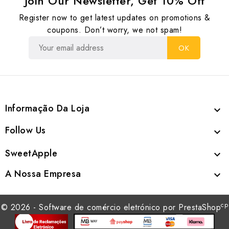
Join Our Newsletter, Get 10% Off
Register now to get latest updates on promotions &
coupons. Don’t worry, we not spam!
Informação Da Loja

Follow Us

SweetApple

A Nossa Empresa

cp
© 2026 - Software de comércio eletrónico por PrestaShop