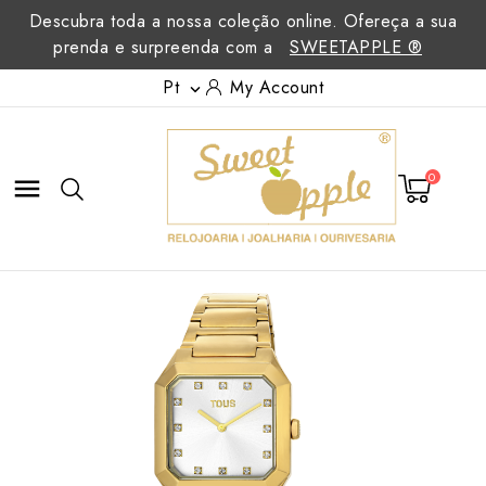
Descubra toda a nossa coleção online. Ofereça a sua
prenda e surpreenda com a
SWEETAPPLE ®
Pt
My Account

0
