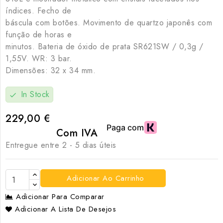
índices. Fecho de
báscula com botões. Movimento de quartzo japonês com
função de horas e
minutos. Bateria de óxido de prata SR621SW / 0,3g /
1,55V. WR: 3 bar.
Dimensões: 32 x 34 mm.
In Stock
check
229,00 €
Com IVA
Entregue entre 2 - 5 dias úteis
Adicionar Ao Carrinho
Adicionar Para Comparar
Adicionar A Lista De Desejos