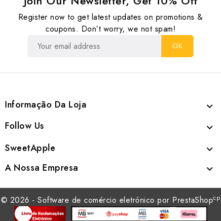
Join Our Newsletter, Get 10% Off
Register now to get latest updates on promotions &
coupons. Don’t worry, we not spam!
Informação Da Loja

Follow Us

SweetApple

A Nossa Empresa

cp
© 2026 - Software de comércio eletrónico por PrestaShop