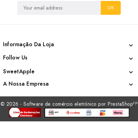
Informação Da Loja

Follow Us

SweetApple

A Nossa Empresa

cp
© 2026 - Software de comércio eletrónico por PrestaShop