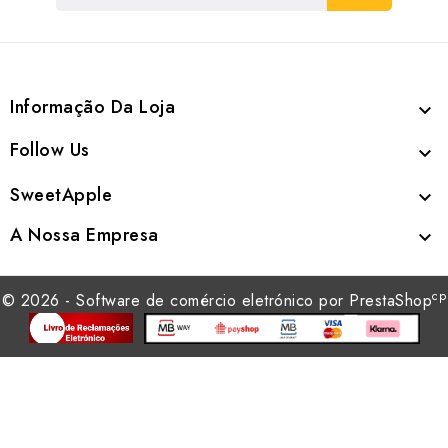
Informação Da Loja

Follow Us

SweetApple

A Nossa Empresa

cp
© 2026 - Software de comércio eletrónico por PrestaShop