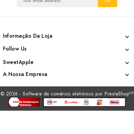
Informação Da Loja

Follow Us

SweetApple

A Nossa Empresa

cp
© 2026 - Software de comércio eletrónico por PrestaShop