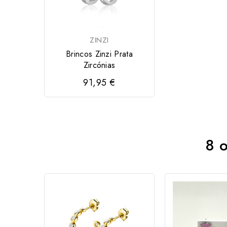
ZINZI
Brincos Zinzi Prata
Zircónias
91,95 €
8 o