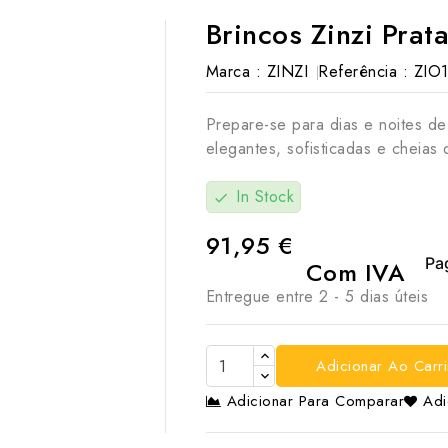
Brincos Zinzi Prat
Marca :
ZINZI
Referência :
ZIO
Prepare-se para dias e noites de
elegantes, sofisticadas e cheias 
In Stock
check
91,95 €
Com IVA
Entregue entre 2 - 5 dias úteis
Adicionar Ao Carr
Adicionar Para Comparar
Adi
