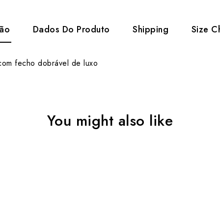
ção
Dados Do Produto
Shipping
Size C
 com fecho dobrável de luxo
You might also like