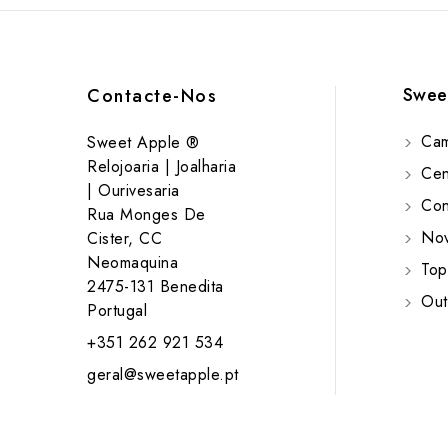
Swee
Contacte-Nos
Cam
Sweet Apple ®
Relojoaria | Joalharia
Cent
| Ourivesaria
Cont
Rua Monges De
Nov
Cister, CC
Neomaquina
Top
2475-131 Benedita
Out
Portugal
+351 262 921 534
geral@sweetapple.pt