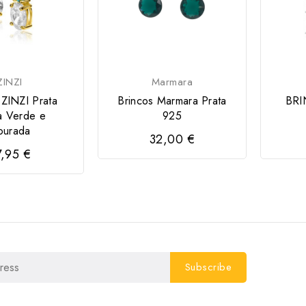
ZINZI
Marmara
 ZINZI Prata
Brincos Marmara Prata
BRI
a Verde e
925
ourada
32,00 €
7,95 €