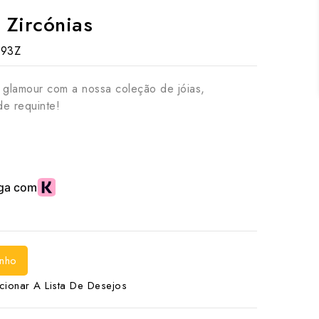
a Zircónias
193Z
 glamour com a nossa coleção de jóias,
de requinte!
inho
cionar A Lista De Desejos