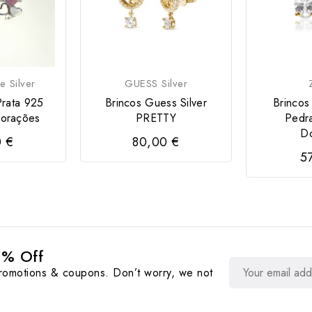
e Silver
GUESS Silver
Prata 925
Brincos Guess Silver
Brincos
Corações
PRETTY
Pedr
D
0 €
80,00 €
5
0% Off
promotions & coupons. Don’t worry, we not