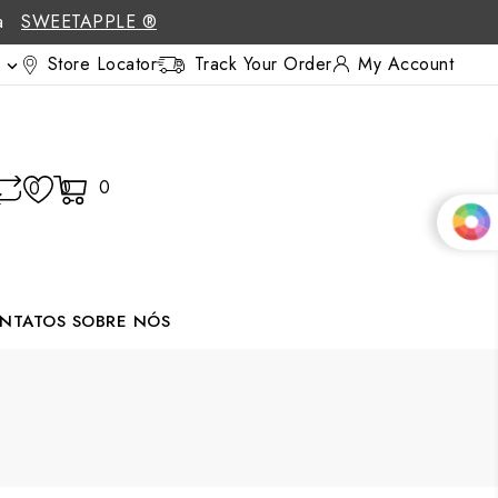
 a
SWEETAPPLE ®
Store Locator
Track Your Order
My Account

0
0
0
NTATOS
SOBRE NÓS