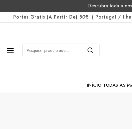
Descubra toda a nos
Portes Gratis
(a Partir De)
50€
(
Portugal
/
Ilh

INÍCIO
TODAS AS M
Margarida Romão Po