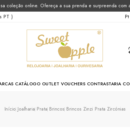
sa coleção online. Ofereça a sua prenda e surpreenda com
Pt
as PT
)
ARCAS
CATÁLOGO
OUTLET
VOUCHERS
CONTRASTARIA
CO
rtuguese Designer
Início
Joalharia
Prata
Brincos
Brincos Zinzi Prata Zircónias