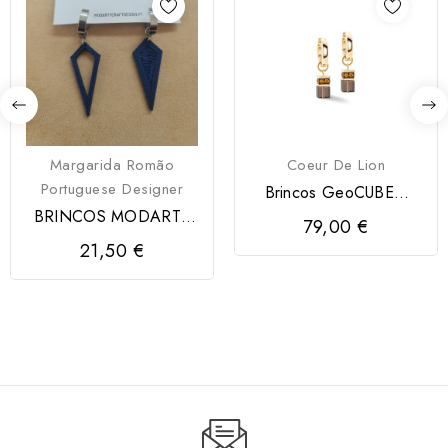
Margarida Romão
Coeur De Lion
Portuguese Designer
Brincos GeoCUBE®
Chunky Chain Coeur de
BRINCOS MODARTT
79,00 €
Lion
CRAFT
21,50 €