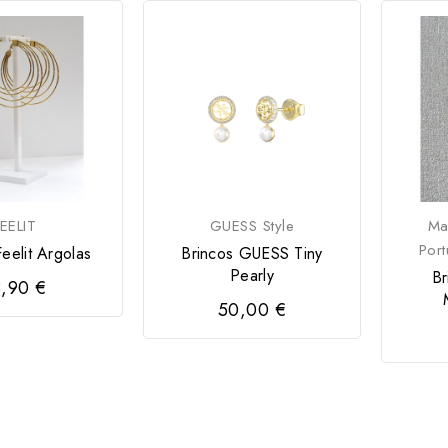
EELIT
GUESS Style
Ma
Por
eelit Argolas
Brincos GUESS Tiny
Pearly
B
,90 €
50,00 €