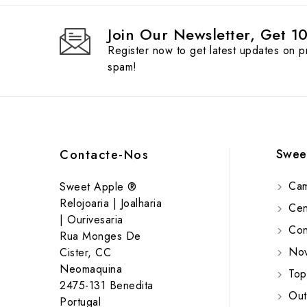
Join Our Newsletter, Get 1
Register now to get latest updates on 
spam!
Swee
Contacte-Nos
Cam
Sweet Apple ®
Relojoaria | Joalharia
Cent
| Ourivesaria
Cont
Rua Monges De
Nov
Cister, CC
Neomaquina
Top
2475-131 Benedita
Out
Portugal