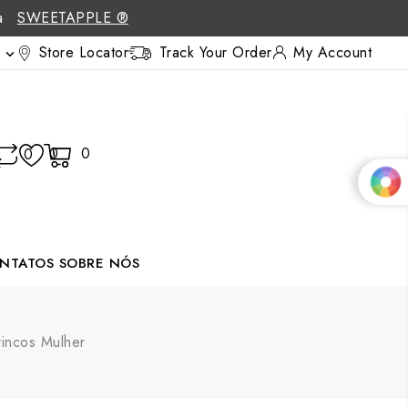
 a
SWEETAPPLE ®
Store Locator
Track Your Order
My Account

0
0
0
NTATOS
SOBRE NÓS
rincos Mulher