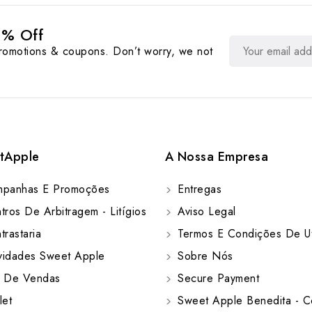
0% Off
promotions & coupons. Don’t worry, we not
tApple
A Nossa Empresa
panhas E Promoções
Entregas
ros De Arbitragem - Litígios
Aviso Legal
rastaria
Termos E Condições De Ut
idades Sweet Apple
Sobre Nós
 De Vendas
Secure Payment
let
Sweet Apple Benedita - C