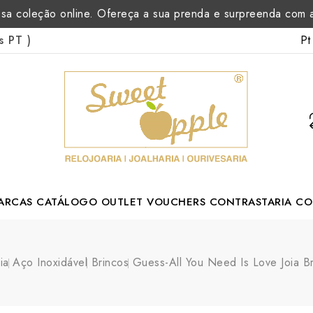
sa coleção online. Ofereça a sua prenda e surpreenda com
Pt
as PT
)
ARCAS
CATÁLOGO
OUTLET
VOUCHERS
CONTRASTARIA
CO
rtuguese Designer
ia
Aço Inoxidável
Brincos
Guess-All You Need Is Love Joia B