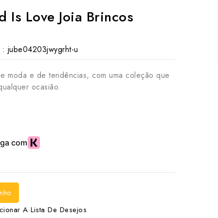
 Is Love Joia Brincos
 :
jube04203jwygrht-u
de moda e de tendências, com uma coleção que
qualquer ocasião.
inho
cionar A Lista De Desejos