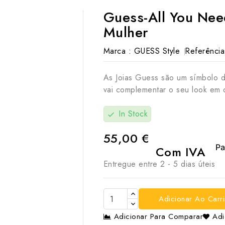
Guess-All You Need
Mulher
Marca :
GUESS Style
Referência
As Joias Guess são um símbolo 
vai complementar o seu look em 
In Stock
check
55,00 €
Com IVA
Entregue entre 2 - 5 dias úteis
Adicionar Ao Carr

Adicionar Para Comparar
Adi