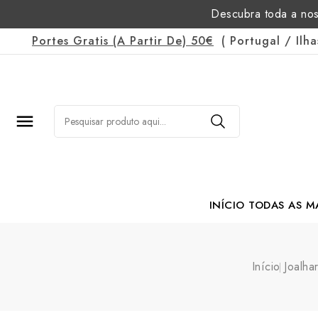
Descubra toda a nos
Portes Gratis
(a Partir De)
50€
(
Portugal
/
Ilh

INÍCIO
TODAS AS M
Margarida Romão Po
Início
Joalhar