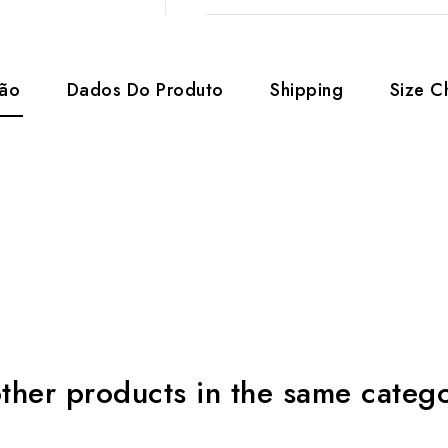
ção
Dados Do Produto
Shipping
Size C
ther products in the same categ