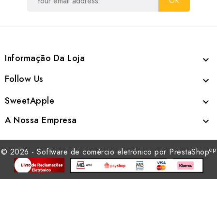
Informação Da Loja

Follow Us

SweetApple

A Nossa Empresa

cp
© 2026 - Software de comércio eletrónico por PrestaShop