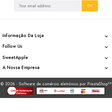
Informação Da Loja

Follow Us

SweetApple

A Nossa Empresa

cp
© 2026 - Software de comércio eletrónico por PrestaShop