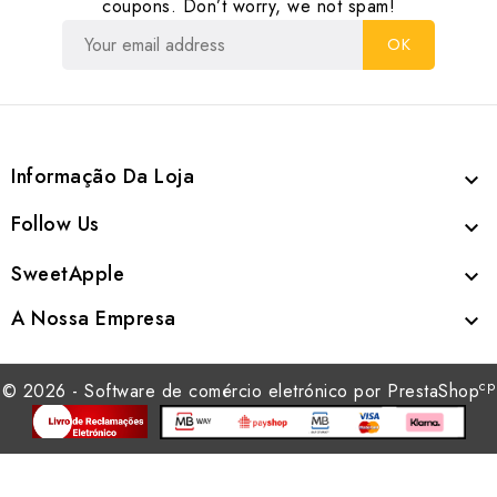
coupons. Don’t worry, we not spam!
Informação Da Loja

Follow Us

SweetApple

A Nossa Empresa

cp
© 2026 - Software de comércio eletrónico por PrestaShop