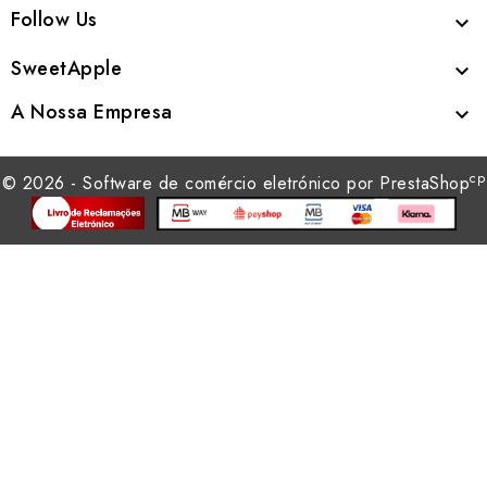
Follow Us

SweetApple

A Nossa Empresa

cp
© 2026 - Software de comércio eletrónico por PrestaShop