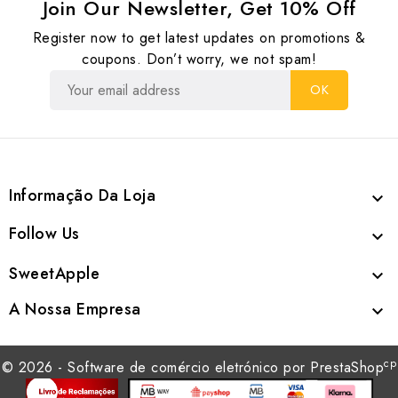
Join Our Newsletter, Get 10% Off
Register now to get latest updates on promotions &
coupons. Don’t worry, we not spam!
Informação Da Loja

Follow Us

SweetApple

A Nossa Empresa

cp
© 2026 - Software de comércio eletrónico por PrestaShop