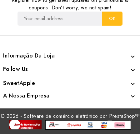
Register now to get latest updates on promotions &
coupons. Don’t worry, we not spam!
Informação Da Loja

Follow Us

SweetApple

A Nossa Empresa

cp
© 2026 - Software de comércio eletrónico por PrestaShop