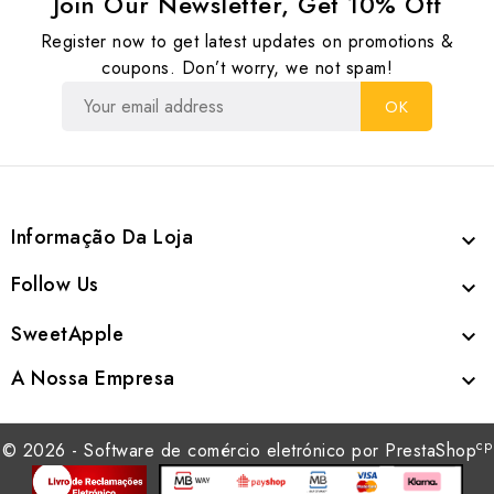
Join Our Newsletter, Get 10% Off
Register now to get latest updates on promotions &
coupons. Don’t worry, we not spam!
Informação Da Loja

Follow Us

SweetApple

A Nossa Empresa

cp
© 2026 - Software de comércio eletrónico por PrestaShop