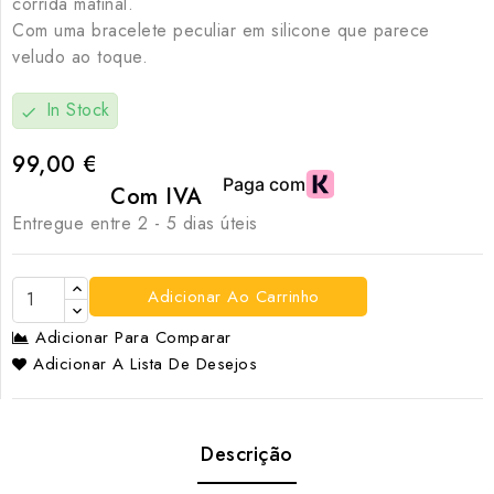
corrida matinal.
Com uma bracelete peculiar em silicone que parece
veludo ao toque.
In Stock
check
99,00 €
Com IVA
Entregue entre 2 - 5 dias úteis
Adicionar Ao Carrinho
Adicionar Para Comparar
Adicionar A Lista De Desejos
Descrição