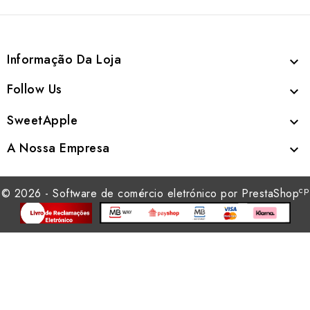
Informação Da Loja

Follow Us

SweetApple

A Nossa Empresa

cp
© 2026 - Software de comércio eletrónico por PrestaShop