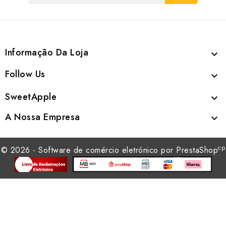
Informação Da Loja

Follow Us

SweetApple

A Nossa Empresa

cp
© 2026 - Software de comércio eletrónico por PrestaShop