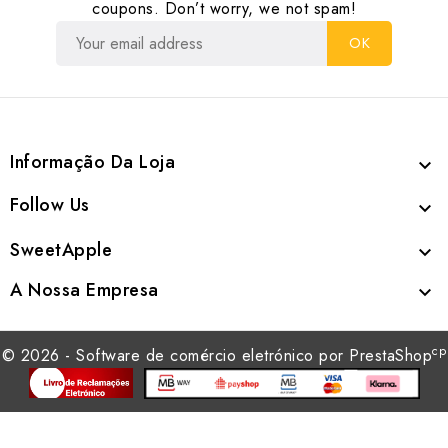
coupons. Don’t worry, we not spam!
Informação Da Loja

Follow Us

SweetApple

A Nossa Empresa

cp
© 2026 - Software de comércio eletrónico por PrestaShop