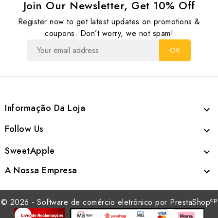
Join Our Newsletter, Get 10% Off
Register now to get latest updates on promotions &
coupons. Don’t worry, we not spam!
Informação Da Loja

Follow Us

SweetApple

A Nossa Empresa

cp
© 2026 - Software de comércio eletrónico por PrestaShop