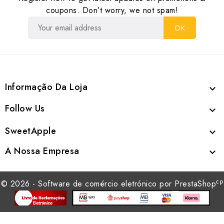
coupons. Don’t worry, we not spam!
Informação Da Loja

Follow Us

SweetApple

A Nossa Empresa

cp
© 2026 - Software de comércio eletrónico por PrestaShop