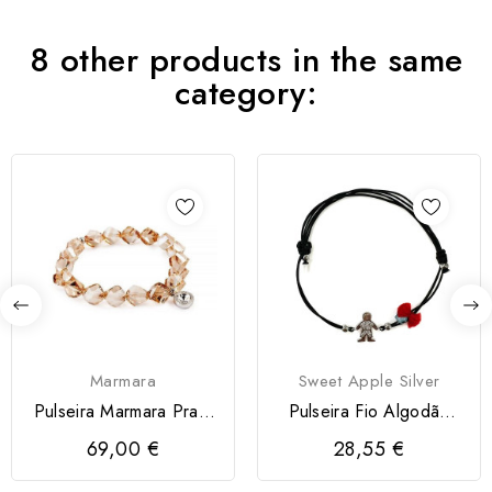
8 other products in the same
category:
Marmara
Sweet Apple Silver
Pulseira Marmara Prata
Pulseira Fio Algodão
925 Swarovski
com 1 Menino em
69,00 €
28,55 €
Prata...