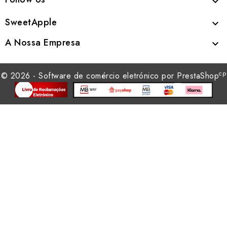

SweetApple

A Nossa Empresa

cp
© 2026 - Software de comércio eletrónico por PrestaShop