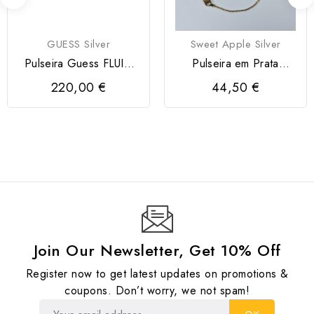
GUESS Silver
Sweet Apple Silver
Pulseira Guess FLUID
Pulseira em Prata
Silver
Dourada 925, com
220,00 €
44,50 €
Foguetão
Join Our Newsletter, Get 10% Off
Register now to get latest updates on promotions &
coupons. Don’t worry, we not spam!