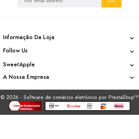
Informação Da Loja

Follow Us

SweetApple

A Nossa Empresa

cp
© 2026 - Software de comércio eletrónico por PrestaShop