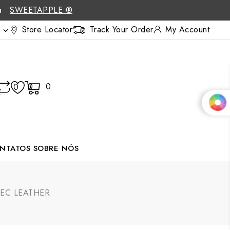
 a
SWEETAPPLE ®
Store Locator
Track Your Order
My Account

0
0
0
NTATOS
SOBRE NÓS
REC LEATHER