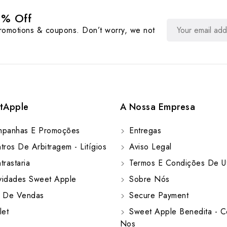
0% Off
promotions & coupons. Don’t worry, we not
tApple
A Nossa Empresa
panhas E Promoções
Entregas
ros De Arbitragem - Litígios
Aviso Legal
rastaria
Termos E Condições De Ut
idades Sweet Apple
Sobre Nós
 De Vendas
Secure Payment
let
Sweet Apple Benedita - C
Nos