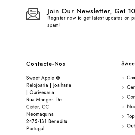
Join Our Newsletter, Get 1
Register now to get latest updates on 
spam!
Swee
Contacte-Nos
Cam
Sweet Apple ®
Relojoaria | Joalharia
Cent
| Ourivesaria
Cont
Rua Monges De
Nov
Cister, CC
Neomaquina
Top
2475-131 Benedita
Out
Portugal