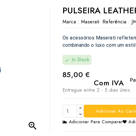
PULSEIRA LEATHE
Marca :
Maserati
Referência :
J
Os acessórios Maserati refletem
combinando o luxo com um estil
In Stock
check
85,00 €
Com IVA
Entregue entre 2 - 5 dias úteis
Adicionar Ao Carr
Adicionar Para Comparar
Adi
