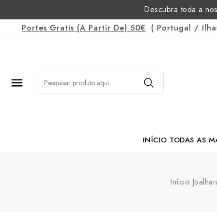
Descubra toda a nos
Portes Gratis
(a Partir De)
50€
(
Portugal
/
Ilh

INÍCIO
TODAS AS M
Margarida Romão Po
Início
Joalhar