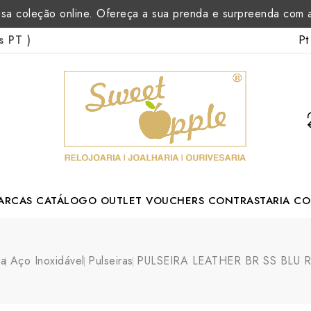
sa coleção online. Ofereça a sua prenda e surpreenda com
Pt
as PT
)
ARCAS
CATÁLOGO
OUTLET
VOUCHERS
CONTRASTARIA
CO
rtuguese Designer
ia
Aço Inoxidável
Pulseiras
PULSEIRA LEATHER BR SS BLU 