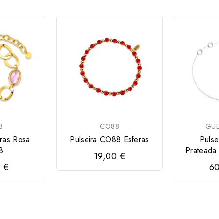
8
CO88
GUE
dras Rosa
Pulseira CO88 Esferas
Pulse
8
Prateada 
19,00 €
0 €
60