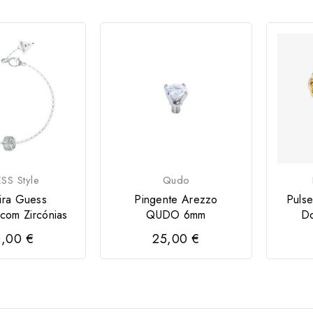
SS Style
Qudo
ira Guess
Pingente Arezzo
Pulse
com Zircónias
QUDO 6mm
Do
,00 €
25,00 €