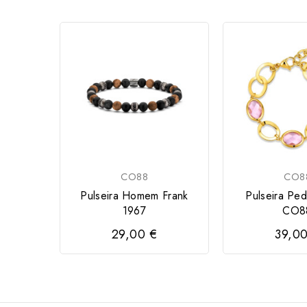
CO88
CO8
Pulseira Homem Frank
Pulseira Pe
1967
CO8
29,00 €
39,0