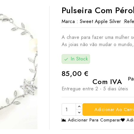
Pulseira Com Pérol
Marca :
Sweet Apple Silver
Refe
A chave para fazer uma mulher se
As joias não vão mudar o mundo,
In Stock
check
85,00 €
Com IVA
Entregue entre 2 - 5 dias úteis
Adicionar Ao Carr
Adicionar Para Comparar
Adi
