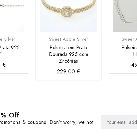
e Silver
Sweet Apple Silver
Sweet A
Prata 925
Pulseira em Prata
Pulseir
"
Dourada 925 com
H
Zircónias
0 €
49
229,00 €
0% Off
promotions & coupons. Don’t worry, we not