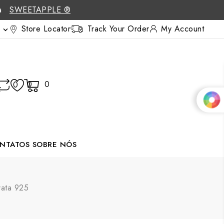
 a
SWEETAPPLE ®
Store Locator
Track Your Order
My Account

0
0
0
NTATOS
SOBRE NÓS
rata 925