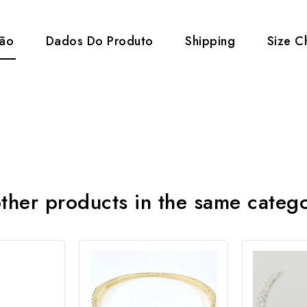
ção
Dados Do Produto
Shipping
Size C
ther products in the same categ