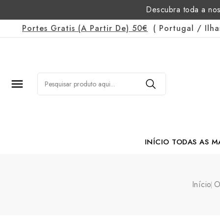
Descubra toda a nos
Portes Gratis
(a Partir De)
50€
(
Portugal
/
Ilh

INÍCIO
TODAS AS M
Margarida Romão Po
Início
O