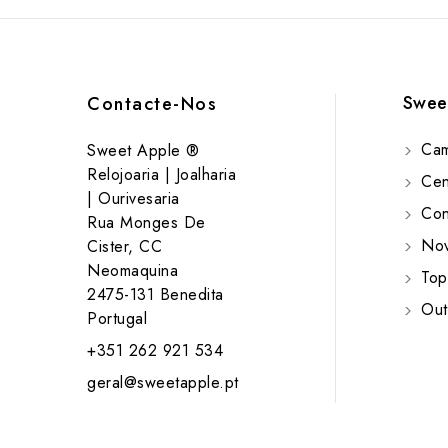
Swee
Contacte-Nos
Cam
Sweet Apple ®
Relojoaria | Joalharia
Cent
| Ourivesaria
Cont
Rua Monges De
Nov
Cister, CC
Neomaquina
Top
2475-131 Benedita
Out
Portugal
+351 262 921 534
geral@sweetapple.pt