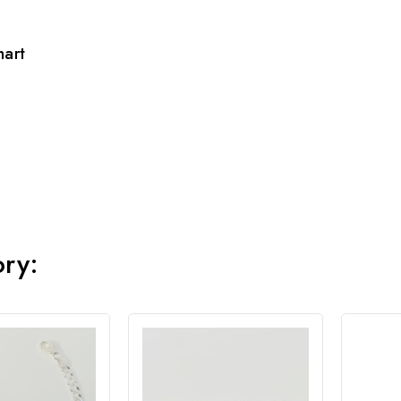
hart
ory: