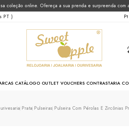
sa coleção online. Ofereça a sua prenda e surpreenda com
Pt
as PT
)
ARCAS
CATÁLOGO
OUTLET
VOUCHERS
CONTRASTARIA
CO
rtuguese Designer
urivesaria
Prata
Pulseiras
Pulseira Com Pérolas E Zircônias P