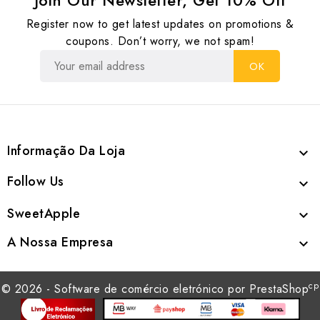
Join Our Newsletter, Get 10% Off
Register now to get latest updates on promotions &
coupons. Don’t worry, we not spam!
Informação Da Loja

Follow Us

SweetApple

A Nossa Empresa

cp
© 2026 - Software de comércio eletrónico por PrestaShop