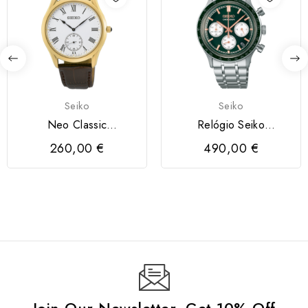
Seiko
Seiko
Neo Classic
Relógio Seiko
Numeração Romana
SSB481P1
260,00 €
490,00 €
Brc. Pele