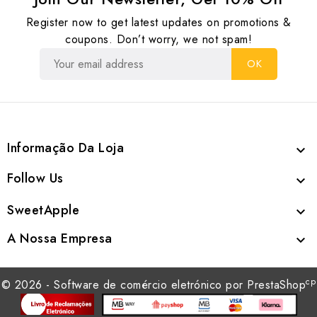
Register now to get latest updates on promotions &
coupons. Don’t worry, we not spam!
Informação Da Loja

Follow Us

SweetApple

A Nossa Empresa

cp
© 2026 - Software de comércio eletrónico por PrestaShop