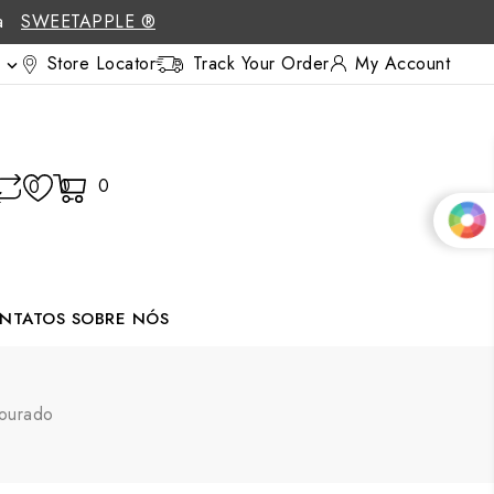
 a
SWEETAPPLE ®
Store Locator
Track Your Order
My Account

0
0
0
NTATOS
SOBRE NÓS
Dourado