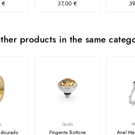
 €
37,00 €
39
ther products in the same categ
o
Qudo
M
dourado
Pingente Bottone
Anel Me