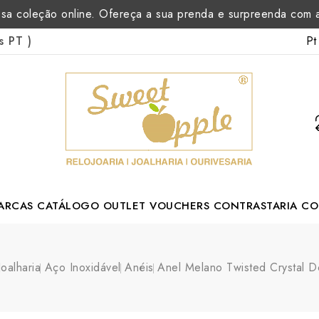
sa coleção online. Ofereça a sua prenda e surpreenda com
Pt
as PT
)
ARCAS
CATÁLOGO
OUTLET
VOUCHERS
CONTRASTARIA
CO
rtuguese Designer
Joalharia
Aço Inoxidável
Anéis
Anel Melano Twisted Crystal 