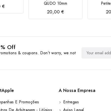
QUDO 10mm
Petit
0 €
20,00 €
20
0% Off
promotions & coupons. Don’t worry, we not
tApple
A Nossa Empresa
panhas E Promoções
Entregas
ros De Arbitragem - Litígios
Aviso Legal