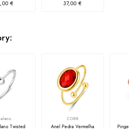
,00 €
37,00 €
ory:
elano
CO88
lano Twisted
Anel Pedra Vermelha
Ping