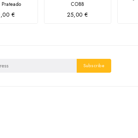
e Prateado
CO88
,00 €
25,00 €