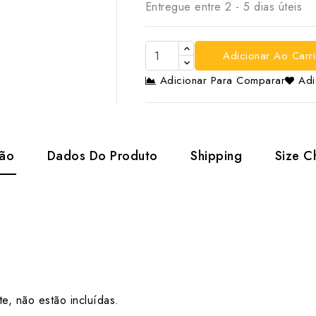
Entregue entre 2 - 5 dias úteis
Adicionar Ao Carr
Adicionar Para Comparar
Adi
ção
Dados Do Produto
Shipping
Size C
te, não estão incluídas.