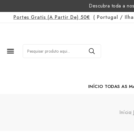
Descubra toda a nos
Portes Gratis
(a Partir De)
50€
(
Portugal
/
Ilh

INÍCIO
TODAS AS M
Margarida Romão Po
Início