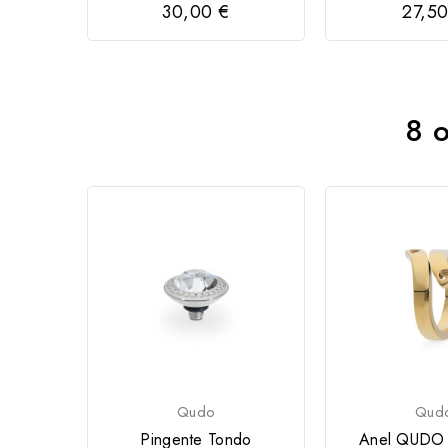
30,00 €
27,50
8 o
Qudo
Qud
Pingente Tondo
Anel QUDO 