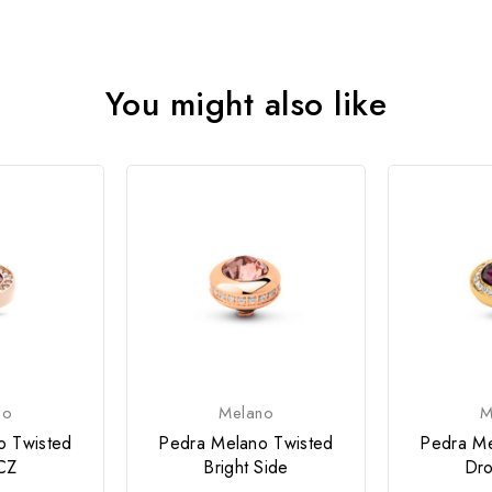
You might also like
no
Melano
M
o Twisted
Pedra Melano Twisted
Pedra Me
CZ
Bright Side
Dro