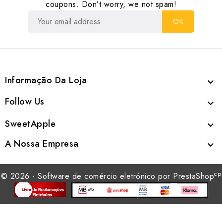
coupons. Don’t worry, we not spam!
Informação Da Loja

Follow Us

SweetApple

A Nossa Empresa

cp
© 2026 - Software de comércio eletrónico por PrestaShop