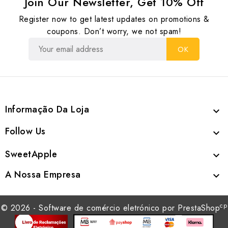
Join Our Newsletter, Get 10% Off
Register now to get latest updates on promotions &
coupons. Don’t worry, we not spam!
Informação Da Loja

Follow Us

SweetApple

A Nossa Empresa

cp
© 2026 - Software de comércio eletrónico por PrestaShop