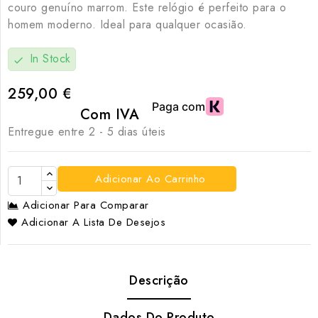
couro genuíno marrom. Este relógio é perfeito para o
homem moderno. Ideal para qualquer ocasião.
In Stock
check
259,00 €
Com IVA
Entregue entre 2 - 5 dias úteis
Adicionar Ao Carrinho
Adicionar Para Comparar
Adicionar A Lista De Desejos
Descrição
Dados Do Produto