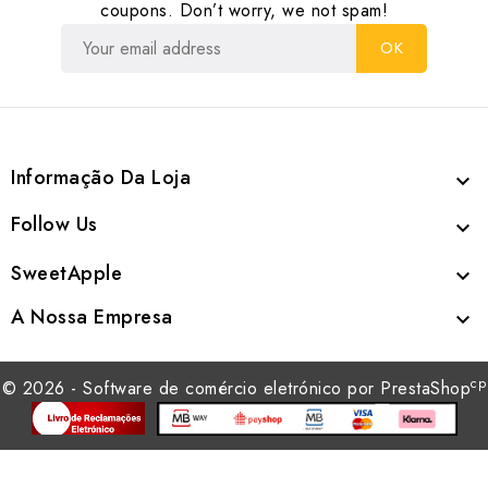
coupons. Don’t worry, we not spam!
Informação Da Loja

Follow Us

SweetApple

A Nossa Empresa

cp
© 2026 - Software de comércio eletrónico por PrestaShop