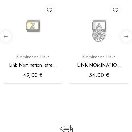
Nomination Links
Nomination Links
Link Nomination letra Z
LINK NOMINATION
GLITTER
PENDENTE ÁRVORE
49,00 €
54,00 €
DA VIDA