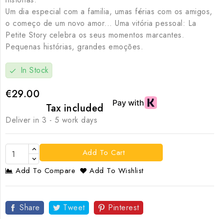
Um dia especial com a familia, umas férias com os amigos,
o começo de um novo amor... Uma vitória pessoal: La
Petite Story celebra os seus momentos marcantes.
Pequenas histórias, grandes emoções.
In Stock
check
€29.00
Tax included
Deliver in 3 - 5 work days
Add To Cart
Add To Compare
Add To Wishlist
Share
Tweet
Pinterest