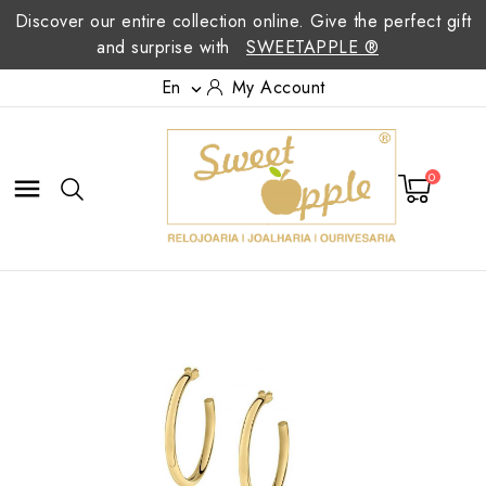
Discover our entire collection online. Give the perfect gift
and surprise with
SWEETAPPLE ®
En
My Account

0
