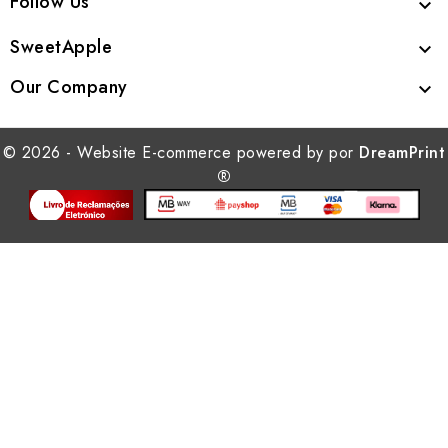
Follow Us

SweetApple

Our Company

© 2026 - Website E-commerce powered by por
DreamPrint
®