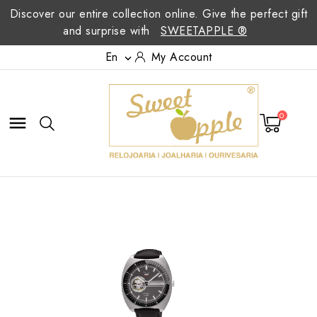
Discover our entire collection online. Give the perfect gift
and surprise with
SWEETAPPLE ®
En
My Account

0
