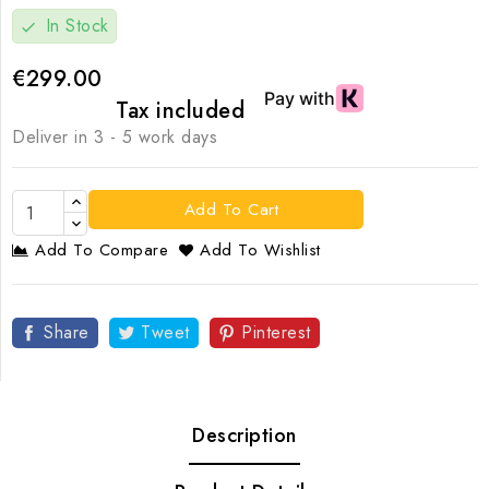
In Stock
check
€299.00
Tax included
Deliver in 3 - 5 work days
Add To Cart
Add To Compare
Add To Wishlist
Share
Tweet
Pinterest
Description