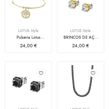
LOTUS Style
LOTUS Style
Pulseira Lotus
BRINCOS DE AÇO
Dourada Árvore da
INOXIDÁVEL LOTUS
24,00 €
24,00 €
Vida
STYLE