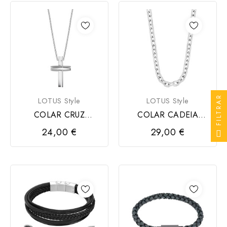
FILTRAR
LOTUS Style
LOTUS Style
COLAR CRUZ
COLAR CADEIA
HOMEM LOTUS
HOMEM LOTUS
24,00 €
29,00 €
STYLE
STYLE