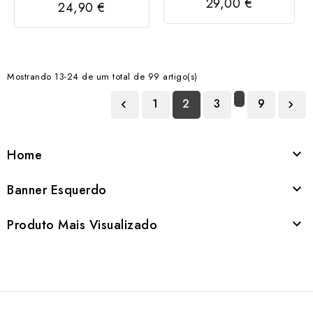
29,00 €
24,90 €
Mostrando 13-24 de um total de 99 artigo(s)
…
1
2
3
9


Home

Banner Esquerdo

Produto Mais Visualizado
