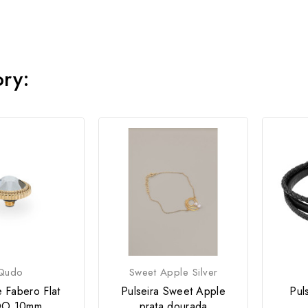
ory:
Qudo
Sweet Apple Silver
 Fabero Flat
Pulseira Sweet Apple
Pul
O 10mm
prata dourada