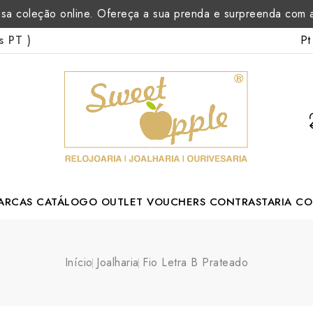
sa coleção online. Ofereça a sua prenda e surpreenda com
Pt
as PT
)
ARCAS
CATÁLOGO
OUTLET
VOUCHERS
CONTRASTARIA
CO
rtuguese Designer
Início
Joalharia
Fio Letra B Prateado