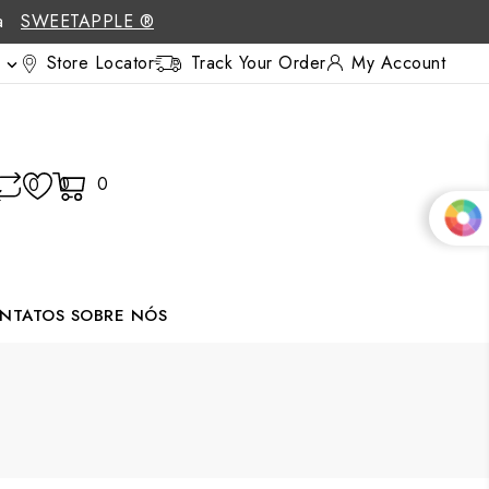
 a
SWEETAPPLE ®
Store Locator
Track Your Order
My Account

0
0
0
NTATOS
SOBRE NÓS