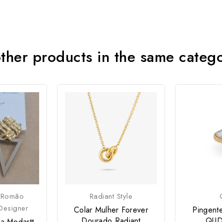
ther products in the same categ
 Romão
Radiant Style
Designer
Colar Mulher Forever
Pingente
Dourado Radiant
QUD
ra Modartt