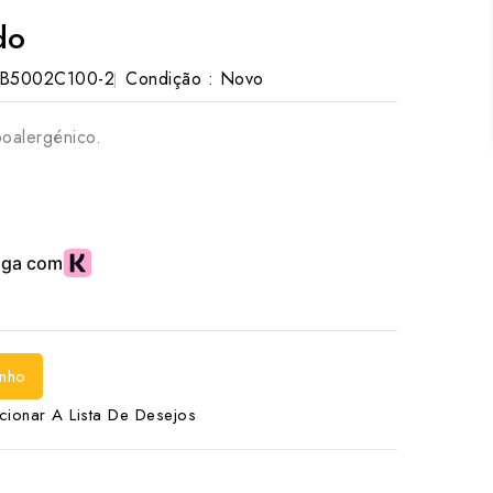
do
B5002C100-2
Condição :
Novo
poalergénico.
inho
cionar A Lista De Desejos