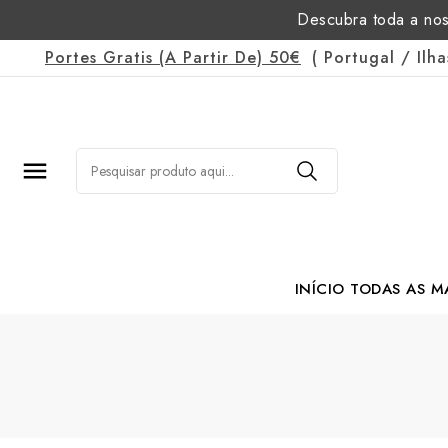
Descubra toda a nos
Portes Gratis
(a Partir De)
50€
(
Portugal
/
Ilh

INÍCIO
TODAS AS M
Margarida Romão Po