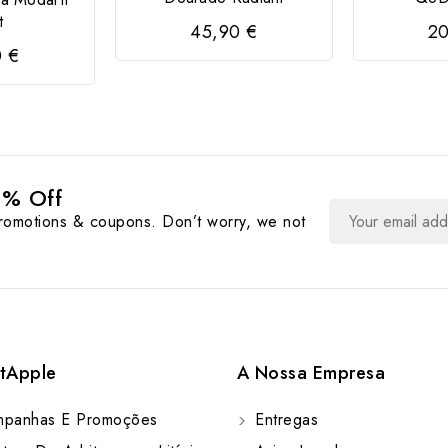
t
45,90 €
20
0 €
0% Off
promotions & coupons. Don’t worry, we not
tApple
A Nossa Empresa
panhas E Promoções
Entregas