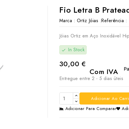
Fio Letra B Pratea
Marca :
Ortiz Jóias
Referência :
Jóias Ortiz em Aço Inoxidável Hi
In Stock
check
30,00 €
Com IVA
Entregue entre 2 - 5 dias úteis
Adicionar Ao Carr
Adicionar Para Comparar
Adi
