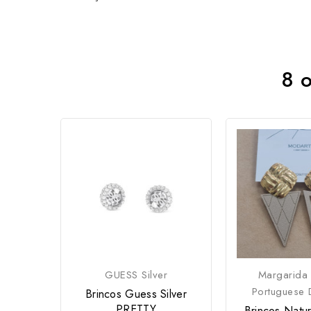
8 o
GUESS Silver
Margarida
Portuguese 
Brincos Guess Silver
PRETTY
Brincos Natu