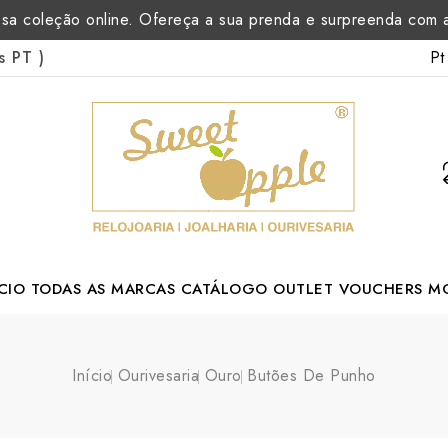
sa coleção online. Ofereça a sua prenda e surpreenda com
Pt
as PT
)
CIO
TODAS AS MARCAS
CATÁLOGO
OUTLET
VOUCHERS
M
Margarida Romão Portuguese Designer
Início
Ourivesaria
Ouro
Butões De Punho