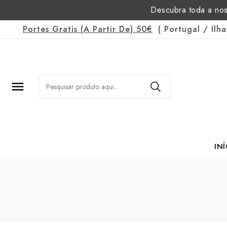
Descubra toda a nos
Portes Gratis
(a Partir De)
50€
(
Portugal
/
Ilh

INÍ