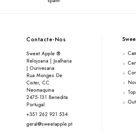
spam!
Swee
Contacte-Nos
Cam
Sweet Apple ®
Relojoaria | Joalharia
Cent
| Ourivesaria
Cont
Rua Monges De
Nov
Cister, CC
Neomaquina
Top
2475-131 Benedita
Out
Portugal
+351 262 921 534
geral@sweetapple.pt