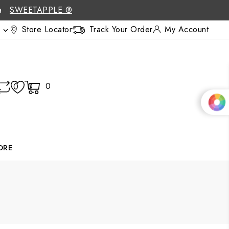
 a
SWEETAPPLE ®
Store Locator
Track Your Order
My Account

0
0
0
ORE