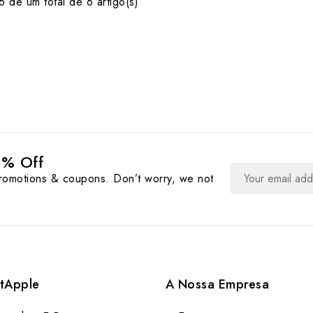
 de um total de 6 artigo(s)
0% Off
promotions & coupons. Don’t worry, we not
tApple
A Nossa Empresa