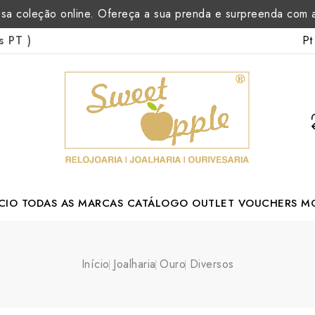
sa coleção online. Ofereça a sua prenda e surpreenda com
Pt
as PT
)
CIO
TODAS AS MARCAS
CATÁLOGO
OUTLET
VOUCHERS
M
Margarida Romão Portuguese Designer
Início
Joalharia
Ouro
Diversos