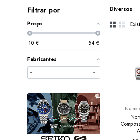
Filtrar por
Diversos
Preço
Exis
10
€
54
€
Fabricantes
Nomina
Nom
Composa
A