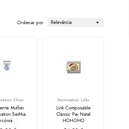
Relevância

Ordenar por:
ation Silver
Nomination Links
ente Mulher
Link Composable
ation SeiMia
Classic Pai Natal
ircónia...
HOHOHO