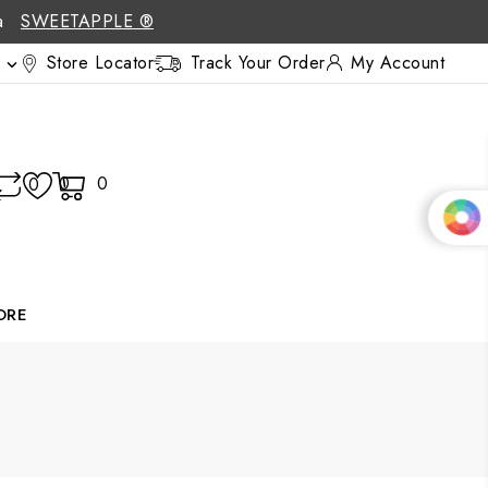
 a
SWEETAPPLE ®
Store Locator
Track Your Order
My Account

0
0
0
ORE