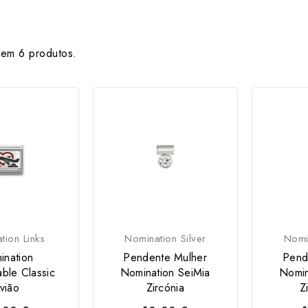
tem 6 produtos.
tion Links
Nomination Silver
Nomin
ination
Pendente Mulher
Pend
ble Classic
Nomination SeiMia
Nomin
vião
Zircónia
Z