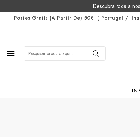
Descubra toda a nos
Portes Gratis
(a Partir De)
50€
(
Portugal
/
Ilh

INÍ