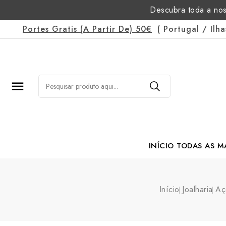
Descubra toda a nos
Portes Gratis
(a Partir De)
50€
(
Portugal
/
Ilh

INÍCIO
TODAS AS M
Margarida Romão Po
Início
Joalharia
Aç