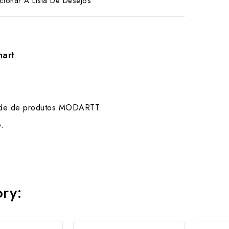
cionar A Lista De Desejos
hart
edade de produtos MODARTT.
.
ory: