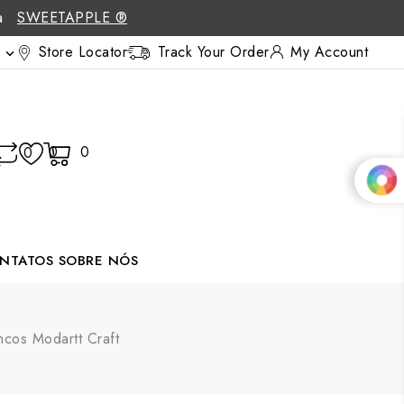
 a
SWEETAPPLE ®
Store Locator
Track Your Order
My Account

0
0
0
NTATOS
SOBRE NÓS
ncos Modartt Craft