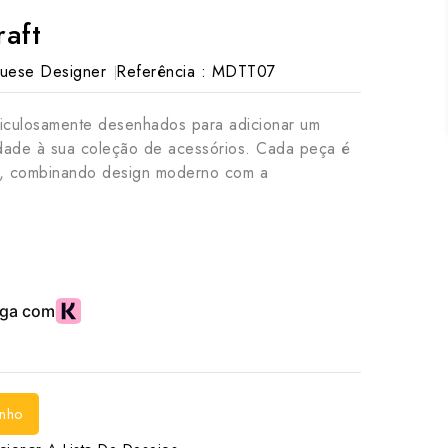
raft
uese Designer
Referência :
MDTT07
culosamente desenhados para adicionar um
cidade à sua coleção de acessórios. Cada peça é
do, combinando design moderno com a
inho