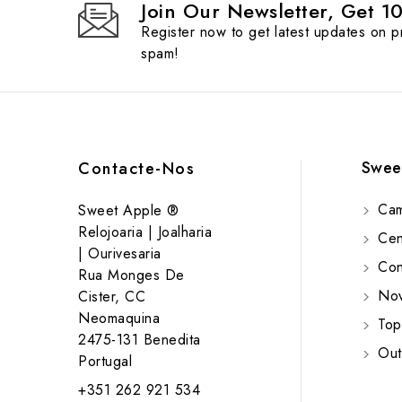
Join Our Newsletter, Get 1
Register now to get latest updates on 
spam!
Swee
Contacte-Nos
Cam
Sweet Apple ®
Relojoaria | Joalharia
Cent
| Ourivesaria
Cont
Rua Monges De
Nov
Cister, CC
Neomaquina
Top
2475-131 Benedita
Out
Portugal
+351 262 921 534