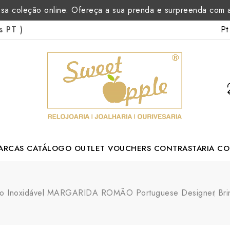
sa coleção online. Ofereça a sua prenda e surpreenda com
Pt
as PT
)
ARCAS
CATÁLOGO
OUTLET
VOUCHERS
CONTRASTARIA
CO
rtuguese Designer
o Inoxidável
MARGARIDA ROMÃO Portuguese Designer
Bri