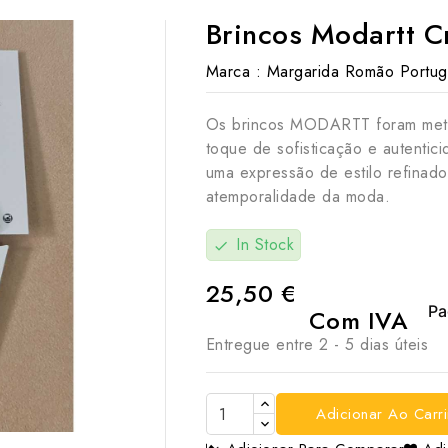
Brincos Modartt C
Marca :
Margarida Romão Portug
Os brincos MODARTT foram meti
toque de sofisticação e autenti
uma expressão de estilo refina
atemporalidade da moda.
In Stock
check
25,50 €
Com IVA
Entregue entre 2 - 5 dias úteis

Adicionar Ao Carr