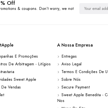
0% Off
promotions & coupons. Don’t worry, we not
tApple
A Nossa Empresa
panhas E Promoções
Entregas
ros De Arbitragem - Litígios
Aviso Legal
rastaria
Termos E Condições De Ut
idades Sweet Apple
Sobre Nós
 De Vendas
Secure Payment
let
Sweet Apple Benedita - C
Nos