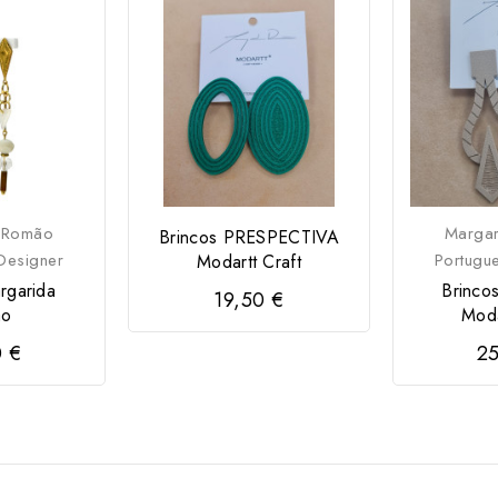
 Romão
Marga
Brincos PRESPECTIVA
Designer
Portugu
Modartt Craft
rgarida
Brinc
19,50 €
ão
Moda
0 €
25