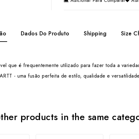
Adicionar Para Comparar
Adi
ção
Dados Do Produto
Shipping
Size C
dável que é frequentemente utilizado para fazer toda a vari
T - uma fusão perfeita de estilo, qualidade e versatilidade
ther products in the same categ