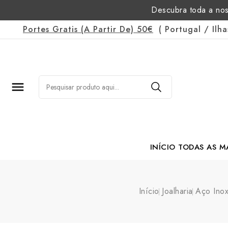
Descubra toda a nos
Portes Gratis
(a Partir De)
50€
(
Portugal
/
Ilh

INÍCIO
TODAS AS M
Margarida Romão Po
Início
Joalharia
Aço Inox