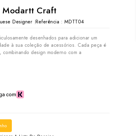
 Modartt Craft
uese Designer
Referência :
MDTT04
culosamente desenhados para adicionar um
cidade à sua coleção de acessórios. Cada peça é
do, combinando design moderno com a
inho