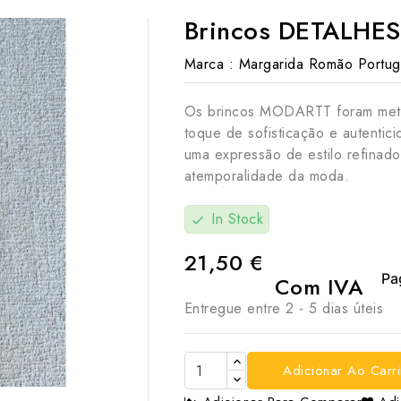
Brincos DETALHES
Marca :
Margarida Romão Portug
Os brincos MODARTT foram meti
toque de sofisticação e autenti
uma expressão de estilo refina
atemporalidade da moda.
In Stock
check
21,50 €
Com IVA
Entregue entre 2 - 5 dias úteis

Adicionar Ao Carr