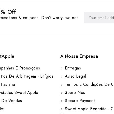
0% Off
promotions & coupons. Don’t worry, we not
tApple
A Nossa Empresa
panhas E Promoções
Entregas
ros De Arbitragem - Litígios
Aviso Legal
rastaria
Termos E Condições De Ut
idades Sweet Apple
Sobre Nós
 De Vendas
Secure Payment
let
Sweet Apple Benedita - C