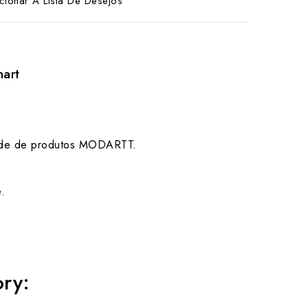
cionar A Lista De Desejos
hart
edade de produtos MODARTT.
.
ory: