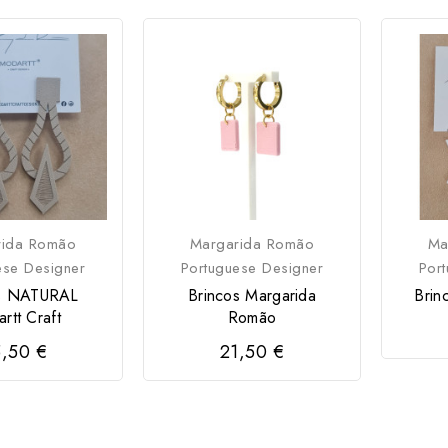
rida Romão
Margarida Romão
Ma
ese Designer
Portuguese Designer
Por
os NATURAL
Brincos Margarida
Brin
rtt Craft
Romão
,50 €
21,50 €