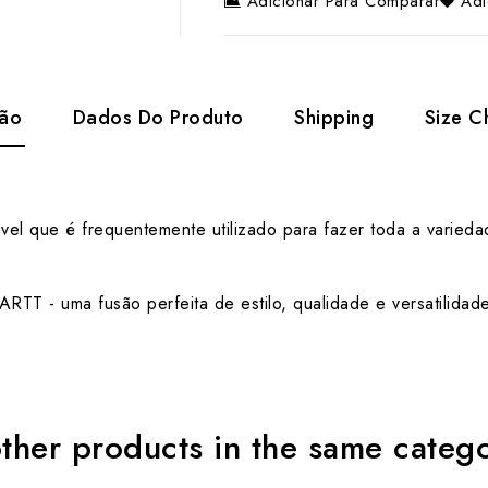
Adicionar Para Comparar
Adi
ção
Dados Do Produto
Shipping
Size C
dável que é frequentemente utilizado para fazer toda a vari
T - uma fusão perfeita de estilo, qualidade e versatilidade
ther products in the same categ