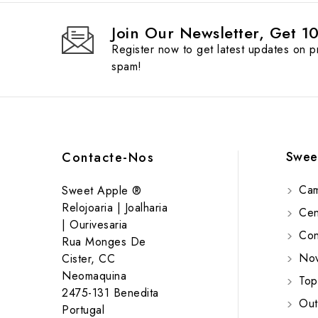
Join Our Newsletter, Get 1
Register now to get latest updates on 
spam!
Swee
Contacte-Nos
Cam
Sweet Apple ®
Relojoaria | Joalharia
Cent
| Ourivesaria
Cont
Rua Monges De
Nov
Cister, CC
Neomaquina
Top
2475-131 Benedita
Out
Portugal