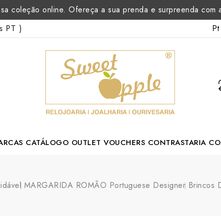
sa coleção online. Ofereça a sua prenda e surpreenda com
Pt
as PT
)
ARCAS
CATÁLOGO
OUTLET
VOUCHERS
CONTRASTARIA
CO
rtuguese Designer
idável
MARGARIDA ROMÃO Portuguese Designer
Brincos 