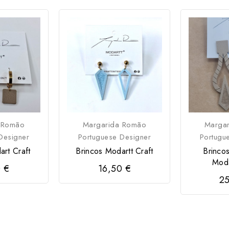
 Romão
Margarida Romão
Marga
Designer
Portuguese Designer
Portugu
art Craft
Brincos Modartt Craft
Brinc
Moda
 €
16,50 €
25