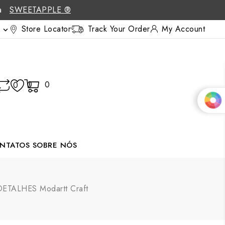
 a
SWEETAPPLE ®
Store Locator
Track Your Order
My Account

0
0
0
NTATOS
SOBRE NÓS
DETALHES Modartt Craft