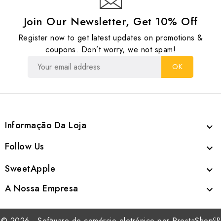
Join Our Newsletter, Get 10% Off
Register now to get latest updates on promotions &
coupons. Don’t worry, we not spam!
Informação Da Loja

Follow Us

SweetApple

A Nossa Empresa

cp
© 2026 - Software de comércio eletrónico por PrestaShop